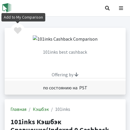
Add to My Comparison
101inks best cashback
Offering by
по состоянию на PST
Главная
Кэшбэк
101inks
101inks Кэшбэк
Сравнение(Indexed 0 Cashback