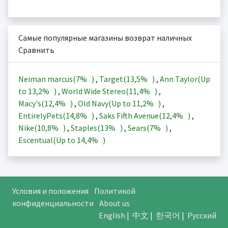
Самые популярные магазины возврат наличных
Сравнить
Neiman marcus(
7%
)
,
Target(
13,5%
)
,
Ann Taylor(Up
to
13,2%
)
,
World Wide Stereo(
11,4%
)
,
Macy's(
12,4%
)
,
Old Navy(Up to
11,2%
)
,
EntirelyPets(
14,8%
)
,
Saks Fifth Avenue(
12,4%
)
,
Nike(
10,8%
)
,
Staples(
13%
)
,
Sears(
7%
)
,
Escentual(Up to
14,4%
)
Условия и положения
Политикой
конфиденциальности
About us
English
|
中文
|
한국어
|
Русский