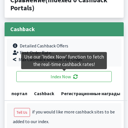
Portals)
Cashback
Detailed Cashback Offers
First Order Rate.
Use our 'Index Now' function to fetch
Max Cashback Amount Per Order.
the real-time cashback rates!
Index Now
портал
Cashback
Регистрационные награды
if you would like more cashback sites to be
Tell Us
added to our index.