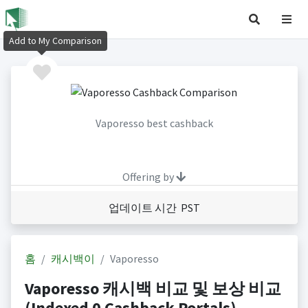
Add to My Comparison
Vaporesso best cashback
Offering by
업데이트 시간 PST
홈
캐시백이
Vaporesso
Vaporesso 캐시백 비교 및 보상 비교
(Indexed 0 Cashback Portals)