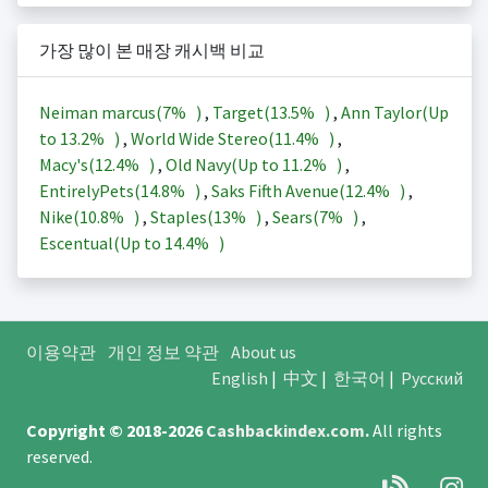
가장 많이 본 매장 캐시백 비교
Neiman marcus(
7%
)
,
Target(
13.5%
)
,
Ann Taylor(Up
to
13.2%
)
,
World Wide Stereo(
11.4%
)
,
Macy's(
12.4%
)
,
Old Navy(Up to
11.2%
)
,
EntirelyPets(
14.8%
)
,
Saks Fifth Avenue(
12.4%
)
,
Nike(
10.8%
)
,
Staples(
13%
)
,
Sears(
7%
)
,
Escentual(Up to
14.4%
)
이용약관
개인 정보 약관
About us
English
|
中文
|
한국어
|
Русский
Copyright © 2018-2026
Cashbackindex.com
.
All rights
reserved.