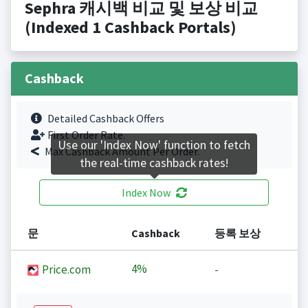
Sephra 캐시백 비교 및 보상 비교
(Indexed 1 Cashback Portals)
Cashback
Detailed Cashback Offers
First Order Rate.
Use our 'Index Now' function to fetch
Max Cashback Amount Per Order.
the real-time cashback rates!
Index Now
문
Cashback
등록 보상
4%
Price.com
-