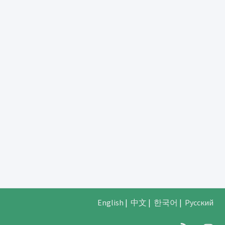
English
|
中文
|
한국어
|
Русский