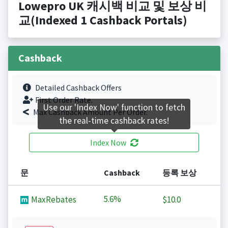
Lowepro UK 캐시백 비교 및 보상 비
교(Indexed 1 Cashback Portals)
Cashback
Detailed Cashback Offers
First Order Rate.
Use our 'Index Now' function to fetch
Max Cashback Amount Per Order.
the real-time cashback rates!
Index Now
문
Cashback
등록 보상
5.6%
MaxRebates
$10.0