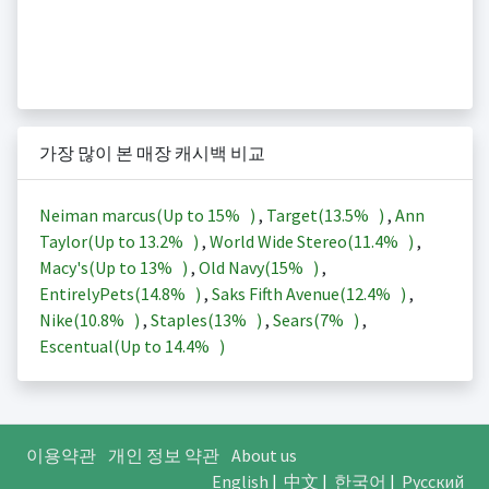
가장 많이 본 매장 캐시백 비교
Neiman marcus(Up to
15%
)
,
Target(
13.5%
)
,
Ann
Taylor(Up to
13.2%
)
,
World Wide Stereo(
11.4%
)
,
Macy's(Up to
13%
)
,
Old Navy(
15%
)
,
EntirelyPets(
14.8%
)
,
Saks Fifth Avenue(
12.4%
)
,
Nike(
10.8%
)
,
Staples(
13%
)
,
Sears(
7%
)
,
Escentual(Up to
14.4%
)
이용약관
개인 정보 약관
About us
English
|
中文
|
한국어
|
Русский